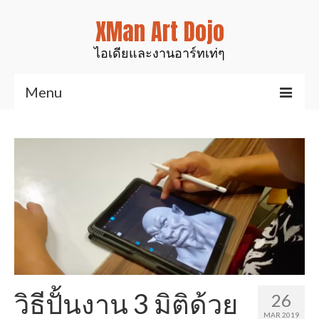
XMan Art Dojo
ไอเดียและงานอาร์ทเท่ๆ
Menu
Home
Art & Design
งานมันส์ๆเท่ๆ
สินค้าของเรา
งานเรซิ่นเคลือบไม้
งานศิลป์สำหรับตกแต่ง
วิธีปั้นงาน 3 มิติด้วย
26
รูปปั้นสัตว์ต่างๆ
MAR 2019