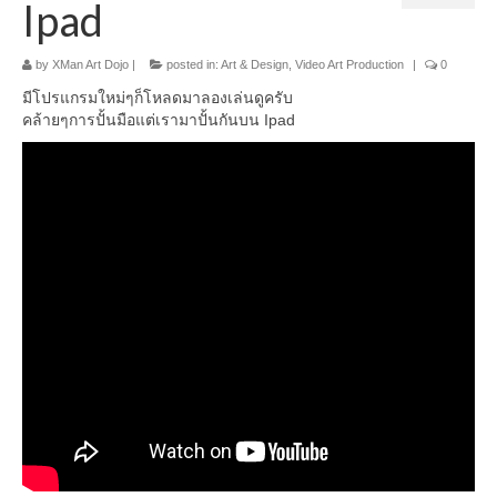
Ipad
อื่นๆ
by
XMan Art Dojo
|
posted in:
Art & Design
,
Video Art Production
|
0
มีโปรแกรมใหม่ๆก็โหลดมาลองเล่นดูครับ
คล้ายๆการปั้นมือแต่เรามาปั้นกันบน Ipad