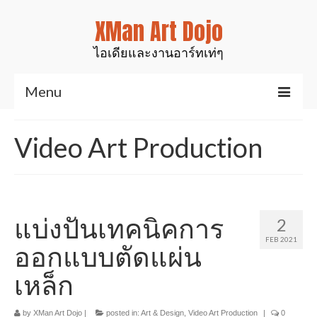
XMan Art Dojo
ไอเดียและงานอาร์ทเท่ๆ
Menu
Home
Video Art Production
Art & Design
งานมันส์ๆเท่ๆ
สินค้าของเรา
แบ่งปันเทคนิคการ
2
FEB 2021
งานเรซิ่นเคลือบไม้
ออกแบบตัดแผ่น
เหล็ก
งานศิลป์สำหรับตกแต่ง
รูปปั้นสัตว์ต่างๆ
by
XMan Art Dojo
|
posted in:
Art & Design
,
Video Art Production
|
0