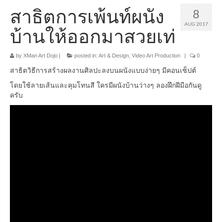
สาธิตการเพ้นท์ผนัง
8
AUG 2017
บ้านให้ออกมาสวยเท่
by
XMan Art Dojo
|
posted in:
Art & Design
,
Video Art Production
|
0
สาธิตวิธีการสร้างผลงานศิลปะลงบนผนังแบบง่ายๆ มีคอนเซ็ปต์
โดยใช้ลายเส้นและคุมโทนสี ใครมีผนังบ้านว่างๆ ลองฝึกฝีมือกันดู
ครับ