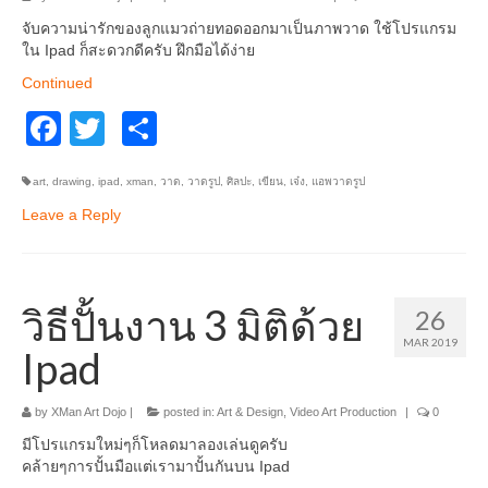
จับความน่ารักของลูกแมวถ่ายทอดออกมาเป็นภาพวาด ใช้โปรแกรม
ใน Ipad ก็สะดวกดีครับ ฝึกมือได้ง่าย
Continued
Facebook
Twitter
Share
art
,
drawing
,
ipad
,
xman
,
วาด
,
วาดรูป
,
ศิลปะ
,
เขียน
,
เจ๋ง
,
แอพวาดรูป
Leave a Reply
วิธีปั้นงาน 3 มิติด้วย
26
MAR 2019
Ipad
by
XMan Art Dojo
|
posted in:
Art & Design
,
Video Art Production
|
0
มีโปรแกรมใหม่ๆก็โหลดมาลองเล่นดูครับ
คล้ายๆการปั้นมือแต่เรามาปั้นกันบน Ipad