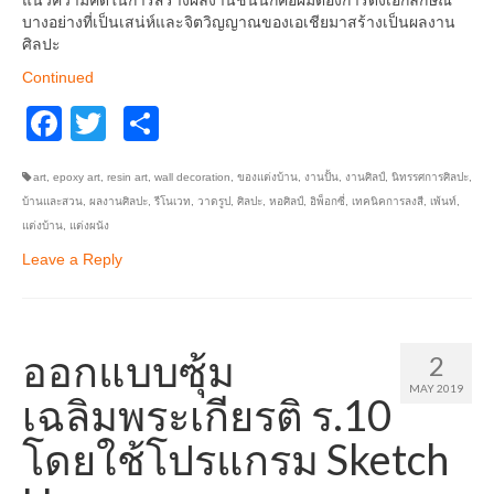
แนวความคิดในการสร้างผลงานชิ้นนี้ก็คือผมต้องการดึงเอกลักษณ์
บางอย่างที่เป็นเสน่ห์และจิตวิญญาณของเอเชียมาสร้างเป็นผลงาน
ศิลปะ
Continued
Facebook
Twitter
Share
art
,
epoxy art
,
resin art
,
wall decoration
,
ของแต่งบ้าน
,
งานปั้น
,
งานศิลป์
,
นิทรรศการศิลปะ
,
บ้านและสวน
,
ผลงานศิลปะ
,
รีโนเวท
,
วาดรูป
,
ศิลปะ
,
หอศิลป์
,
อิพ็อกซี่
,
เทคนิคการลงสี
,
เพ้นท์
,
แต่งบ้าน
,
แต่งผนัง
Leave a Reply
ออกแบบซุ้ม
2
MAY 2019
เฉลิมพระเกียรติ ร.10
โดยใช้โปรแกรม Sketch