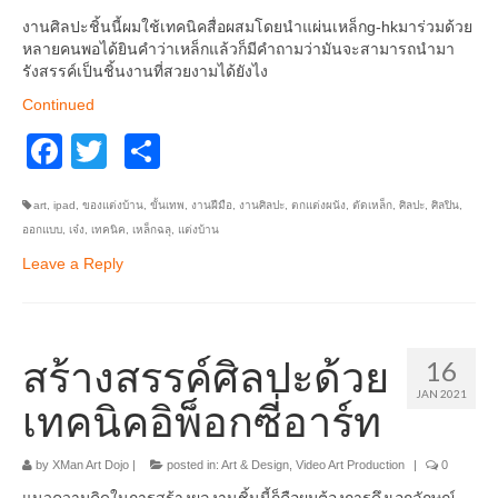
อื่นๆ
งานศิลปะชิ้นนี้ผมใช้เทคนิคสื่อผสมโดยนำแผ่นเหล็กg-hkมาร่วมด้วย
หลายคนพอได้ยินคำว่าเหล็กแล้วก็มีคำถามว่ามันจะสามารถนำมา
รังสรรค์เป็นชิ้นงานที่สวยงามได้ยังไง
Continued
Facebook
Twitter
Share
art
,
ipad
,
ของแต่งบ้าน
,
ขั้นเทพ
,
งานฝีมือ
,
งานศิลปะ
,
ตกแต่งผนัง
,
ตัดเหล็ก
,
ศิลปะ
,
ศิลปิน
,
ออกแบบ
,
เจ๋ง
,
เทคนิค
,
เหล็กฉลุ
,
แต่งบ้าน
Leave a Reply
สร้างสรรค์ศิลปะด้วย
16
JAN 2021
เทคนิคอิพ็อกซี่อาร์ท
by
XMan Art Dojo
|
posted in:
Art & Design
,
Video Art Production
|
0