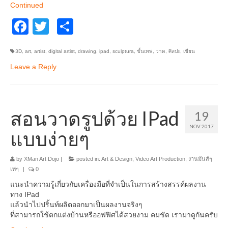
Continued
Facebook
Twitter
Share
3D
,
art
,
artist
,
digital artist
,
drawing
,
ipad
,
sculptura
,
ขั้นเทพ
,
วาด
,
ศิลปะ
,
เขียน
Leave a Reply
สอนวาดรูปด้วย IPad
19
NOV 2017
แบบง่ายๆ
by
XMan Art Dojo
|
posted in:
Art & Design
,
Video Art Production
,
งานมันส์ๆ
เท่ๆ
|
0
แนะนำความรู้เกี่ยวกับเครื่องมือที่จำเป็นในการสร้างสรรค์ผลงาน
ทาง IPad
แล้วนำไปปริ้นท์ผลิตออกมาเป็นผลงานจริงๆ
ที่สามารถใช้ตกแต่งบ้านหรืออฟฟิศได้สวยงาม คมชัด เรามาดูกันครับ