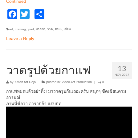
Continued
Facebook
Twitter
Share
art
,
drawing
,
ipad
,
ปลากัด
,
วาด
,
ศิลปะ
,
เขียน
Leave a Reply
วาดรูปด้วยกาแฟ
13
NOV 2017
by
XMan Art Dojo
|
posted in:
Video Art Production
|
0
กาแฟหมดแล้วอย่าทิ้ง! มาวาดรูปกันเถอะครับ สนุกๆ ขีดเขียนตาม
อารมณ์
ภาพนี้ชื่อว่า อาราบิก้า แรบบิท