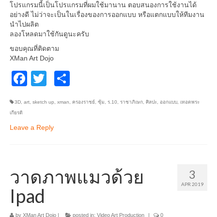
โปรแกรมนี้เป็นโปรแกรมที่ผมใช้มานาน ตอบสนองการใช้งานได้
อย่างดี ไม่ว่าจะเป็นในเรื่องของการออกแบบ หรือแตกแบบให้ทีมงาน
นำไปผลิต
ลองโหลดมาใช้กันดูนะครับ
ขอบคุณที่ติดตาม
XMan Art Dojo
Facebook
Twitter
Share
3D
,
art
,
sketch up
,
xman
,
ครองราชย์
,
ซุ้ม
,
ร.10
,
ราชาภิเษก
,
ศิลปะ
,
ออกแบบ
,
เทอดพระ
เกียรติ
Leave a Reply
วาดภาพแมวด้วย
3
APR 2019
Ipad
by
XMan Art Dojo
|
posted in:
Video Art Production
|
0