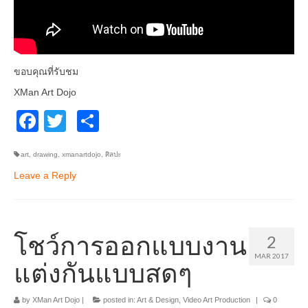
ขอบคุณที่รับชม
XMan Art Dojo
Facebook
Twitter
Share
art
,
drawing
,
xmanartdojo
,
ศิลปะ
Leave a Reply
โชว์การออกแบบงาน
2
MAR 2017
แต่งกันแบบสดๆ
by
XMan Art Dojo
|
posted in:
Art & Design
,
Video Art Production
|
0