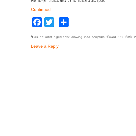
คล้ายๆการปั้นมือแต่เรามาปั้นกันบน Ipad
Continued
Facebook
Twitter
Share
3D
,
art
,
artist
,
digital artist
,
drawing
,
ipad
,
sculptura
,
ขั้นเทพ
,
วาด
,
ศิลปะ
,
เ
Leave a Reply