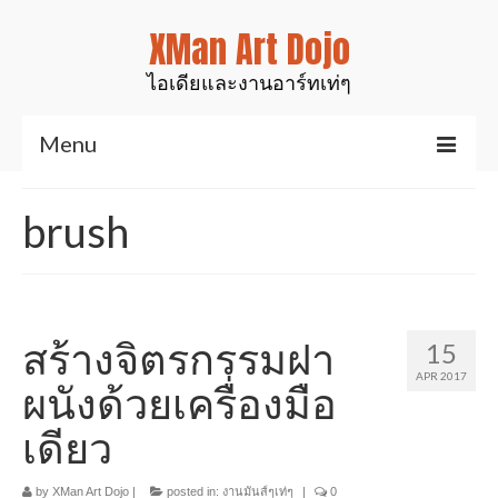
XMan Art Dojo
ไอเดียและงานอาร์ทเท่ๆ
Menu
Home
brush
Art & Design
งานมันส์ๆเท่ๆ
สินค้าของเรา
สร้างจิตรกรรมฝา
15
APR 2017
งานเรซิ่นเคลือบไม้
ผนังด้วยเครื่องมือ
เดียว
งานศิลป์สำหรับตกแต่ง
รูปปั้นสัตว์ต่างๆ
by
XMan Art Dojo
|
posted in:
งานมันส์ๆเท่ๆ
|
0