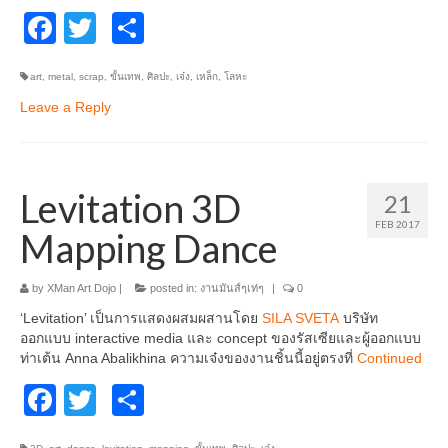
Facebook
Twitter
Share
art
,
metal
,
scrap
,
ขั้นเทพ
,
ศิลปะ
,
เจ๋ง
,
เหล็ก
,
โลหะ
Leave a Reply
Levitation 3D
21
FEB 2017
Mapping Dance
by
XMan Art Dojo
|
posted in:
งานมันส์ๆเท่ๆ
|
0
‘Levitation’ เป็นการแสดงผสมผสานโดย
SILA SVETA
บริษัท
ออกแบบ interactive media และ concept ของรัสเซียและผู้ออกแบบ
ท่าเต้น Anna Abalikhina ความเจ๋งของงานชิ้นนี้อยู่ตรงที่
Continued
Facebook
Twitter
Share