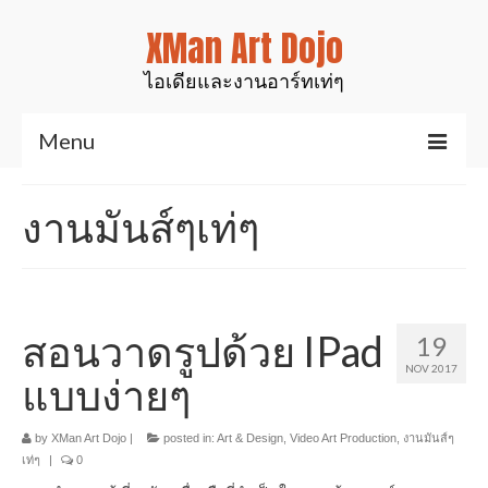
XMan Art Dojo
ไอเดียและงานอาร์ทเท่ๆ
Menu
Home
งานมันส์ๆเท่ๆ
Art & Design
งานมันส์ๆเท่ๆ
สินค้าของเรา
สอนวาดรูปด้วย IPad
19
NOV 2017
งานเรซิ่นเคลือบไม้
แบบง่ายๆ
งานศิลป์สำหรับตกแต่ง
by
XMan Art Dojo
|
posted in:
Art & Design
,
Video Art Production
,
งานมันส์ๆ
เท่ๆ
|
0
รูปปั้นสัตว์ต่างๆ