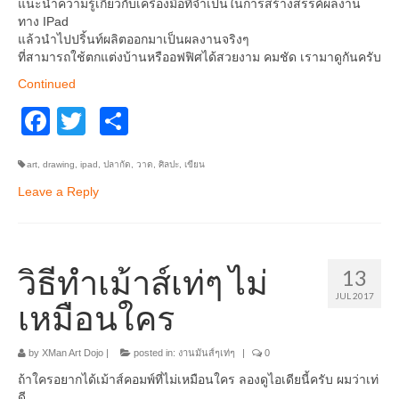
แนะนำความรู้เกี่ยวกับเครื่องมือที่จำเป็นในการสร้างสรรค์ผลงาน
อื่นๆ
ทาง IPad
แล้วนำไปปริ้นท์ผลิตออกมาเป็นผลงานจริงๆ
ที่สามารถใช้ตกแต่งบ้านหรืออฟฟิศได้สวยงาม คมชัด เรามาดูกันครับ
Continued
Facebook
Twitter
Share
art
,
drawing
,
ipad
,
ปลากัด
,
วาด
,
ศิลปะ
,
เขียน
Leave a Reply
วิธีทำเม้าส์เท่ๆ ไม่
13
JUL 2017
เหมือนใคร
by
XMan Art Dojo
|
posted in:
งานมันส์ๆเท่ๆ
|
0
ถ้าใครอยากได้เม้าส์คอมพ์ที่ไม่เหมือนใคร ลองดูไอเดียนี้ครับ ผมว่าเท่
ดี