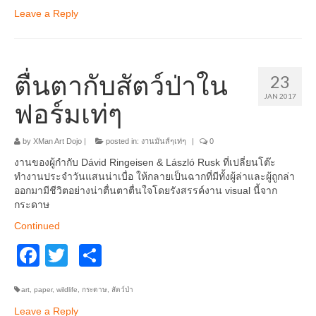
Leave a Reply
ตื่นตากับสัตว์ป่าใน
23
JAN 2017
ฟอร์มเท่ๆ
by
XMan Art Dojo
|
posted in:
งานมันส์ๆเท่ๆ
|
0
งานของผู้กำกับ Dávid Ringeisen & László Rusk ที่เปลี่ยนโต๊ะ
ทำงานประจำวันแสนน่าเบื่อ ให้กลายเป็นฉากที่มีทั้งผู้ล่าและผู้ถูกล่า
ออกมามีชีวิตอย่างน่าตื่นตาตื่นใจโดยรังสรรค์งาน visual นี้จาก
กระดาษ
Continued
Facebook
Twitter
Share
art
,
paper
,
wildlife
,
กระดาษ
,
สัตว์ป่า
Leave a Reply