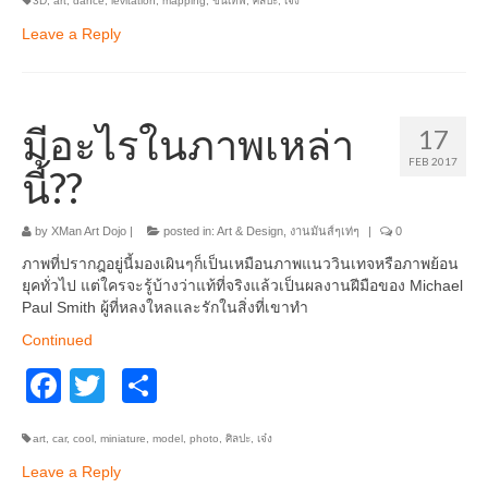
3D
,
art
,
dance
,
levitation
,
mapping
,
ขั้นเทพ
,
ศิลปะ
,
เจ๋ง
Leave a Reply
มีอะไรในภาพเหล่า
17
FEB 2017
นี้??
by
XMan Art Dojo
|
posted in:
Art & Design
,
งานมันส์ๆเท่ๆ
|
0
ภาพที่ปรากฎอยู่นี้มองเผินๆก็เป็นเหมือนภาพแนววินเทจหรือภาพย้อน
ยุคทั่วไป แต่ใครจะรู้บ้างว่าแท้ที่จริงแล้วเป็นผลงานฝีมือของ Michael
Paul Smith ผู้ที่หลงใหลและรักในสิ่งที่เขาทำ
Continued
Facebook
Twitter
Share
art
,
car
,
cool
,
miniature
,
model
,
photo
,
ศิลปะ
,
เจ๋ง
Leave a Reply