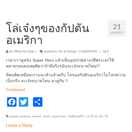
โล่เจ๋งๆของกัปตัน
21
JAN 2017
อเมริกา
by
XMan Art Dojo
|
posted in:
Art & Design
,
งานมันส์ๆเท่ๆ
|
0
เวลาเราดูหนัง Super Hero แล้วเห็นอุปกรณ์ต่างๆที่พระเอกใช้
หลายๆคนคงเคยคิดว่าถ้ามีจริงๆมันจะเจ๋งขนาดไหน!?
มีคนคิดเหมือนเราและทำแล้วครับ โล่ของกัปตันอเมริกาในโลกความ
เป็นจริง จะเจ๋งขนาดไหน มาดูกัน !!
Continued
Facebook
Twitter
Share
captain america
,
marvel
,
shielf
,
super hero
,
กัปตันอเมริกา
,
มาร์เวล
,
เจ๋ง
,
โล่
Leave a Reply