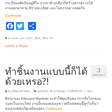
กระบี่ของศิลปินอยู่ที่ใจ ปากกาด้ามเดียวก็สร้างสรรค์งานได้
งานออกมาสวย มีรายละเอียด และไม่ธรรมดาเลยครับ
Continued
Facebook
Twitter
Share
art
,
brush
,
pen
,
ปากกา
,
ศิลปะ
,
เขียน
,
เจ๋ง
Leave a Reply
ทำชิ้นงานแบบนี้ก็ได้
3
MAR 2017
ด้วยเหรอ?!
by
XMan Art Dojo
|
posted in:
Art & Design
,
งานมันส์ๆเท่ๆ
|
0
ศิลปะของ Edouard Martinet จะทำให้คุณจินตนาการถึงโลกของ
แมลงในแบบใหม่ งานปั้นของคุณลุงชาวฝรั่งเศสคนนี้ดูๆไปก็น่า
ขนลุกแต่มันก็ดูเหมือนสุดๆ
Continued