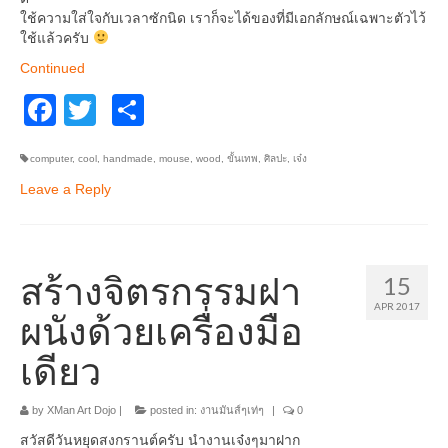
ใช้ความใส่ใจกับเวลาซักนิด เราก็จะได้ของที่มีเอกลักษณ์เฉพาะตัวไว้
ใช้แล้วครับ
Continued
Facebook
Twitter
Share
computer
,
cool
,
handmade
,
mouse
,
wood
,
ขั้นเทพ
,
ศิลปะ
,
เจ๋ง
Leave a Reply
สร้างจิตรกรรมฝา
15
APR 2017
ผนังด้วยเครื่องมือ
เดียว
by
XMan Art Dojo
|
posted in:
งานมันส์ๆเท่ๆ
|
0
สวัสดีวันหยุดสงกรานต์ครับ นำงานเจ๋งๆมาฝาก