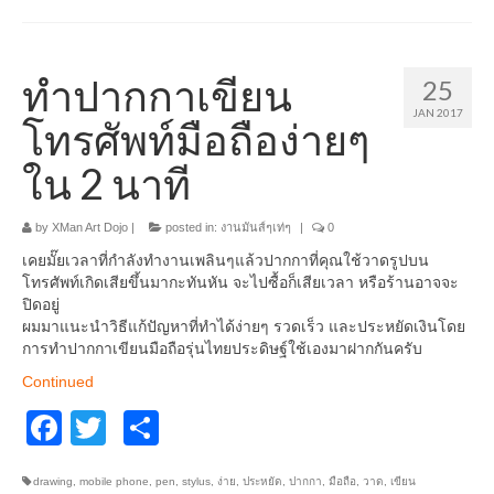
ทำปากกาเขียน
25
JAN 2017
โทรศัพท์มือถือง่ายๆ
ใน 2 นาที
by
XMan Art Dojo
|
posted in:
งานมันส์ๆเท่ๆ
|
0
เคยมั๊ยเวลาที่กำลังทำงานเพลินๆแล้วปากกาที่คุณใช้วาดรูปบน
โทรศัพท์เกิดเสียขึ้นมากะทันหัน จะไปซื้อก็เสียเวลา หรือร้านอาจจะ
ปิดอยู่
ผมมาแนะนำวิธีแก้ปัญหาที่ทำได้ง่ายๆ รวดเร็ว และประหยัดเงินโดย
การทำปากกาเขียนมือถือรุ่นไทยประดิษฐ์ใช้เองมาฝากกันครับ
Continued
Facebook
Twitter
Share
drawing
,
mobile phone
,
pen
,
stylus
,
ง่าย
,
ประหยัด
,
ปากกา
,
มือถือ
,
วาด
,
เขียน