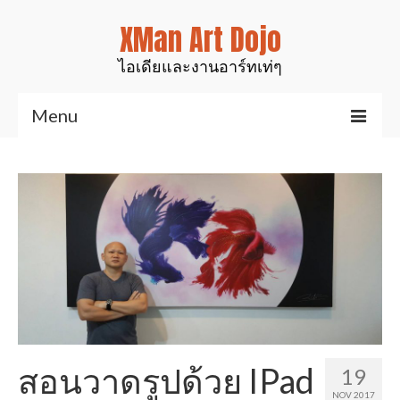
XMan Art Dojo
ไอเดียและงานอาร์ทเท่ๆ
Menu
Home
Art & Design
งานมันส์ๆเท่ๆ
สินค้าของเรา
งานเรซิ่นเคลือบไม้
งานศิลป์สำหรับตกแต่ง
สอนวาดรูปด้วย IPad
19
รูปปั้นสัตว์ต่างๆ
NOV 2017