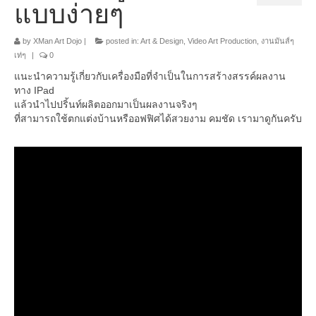
แบบง่ายๆ
อื่นๆ
by
XMan Art Dojo
|
posted in:
Art & Design
,
Video Art Production
,
งานมันส์ๆ
เท่ๆ
|
0
แนะนำความรู้เกี่ยวกับเครื่องมือที่จำเป็นในการสร้างสรรค์ผลงาน
ทาง IPad
แล้วนำไปปริ้นท์ผลิตออกมาเป็นผลงานจริงๆ
ที่สามารถใช้ตกแต่งบ้านหรืออฟฟิศได้สวยงาม คมชัด เรามาดูกันครับ