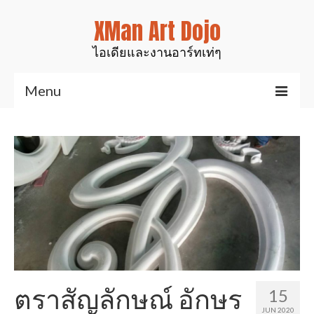
XMan Art Dojo
ไอเดียและงานอาร์ทเท่ๆ
Menu
Home
Art & Design
งานมันส์ๆเท่ๆ
สินค้าของเรา
งานเรซิ่นเคลือบไม้
งานศิลป์สำหรับตกแต่ง
ตราสัญลักษณ์ อักษร
15
รูปปั้นสัตว์ต่างๆ
JUN 2020