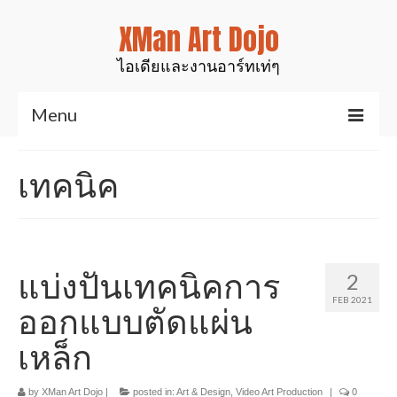
XMan Art Dojo
ไอเดียและงานอาร์ทเท่ๆ
Menu
Home
เทคนิค
Art & Design
งานมันส์ๆเท่ๆ
สินค้าของเรา
แบ่งปันเทคนิคการ
2
FEB 2021
งานเรซิ่นเคลือบไม้
ออกแบบตัดแผ่น
เหล็ก
งานศิลป์สำหรับตกแต่ง
รูปปั้นสัตว์ต่างๆ
by
XMan Art Dojo
|
posted in:
Art & Design
,
Video Art Production
|
0