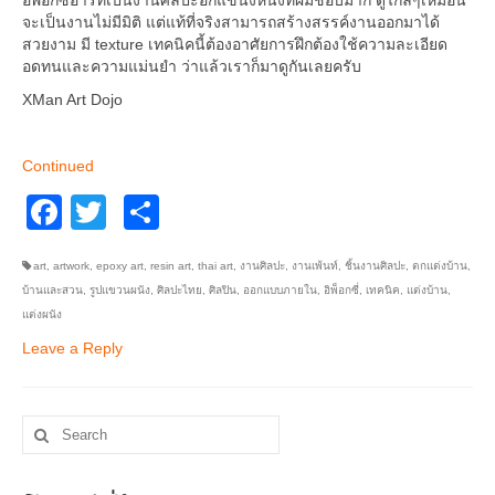
อิพ็อกซี่อาร์ทเป็นงานศิลปะอีกแขนงหนึ่งที่ผมชอบมาก ดูไกลๆเหมือน
จะเป็นงานไม่มีมิติ แต่แท้ที่จริงสามารถสร้างสรรค์งานออกมาได้
สวยงาม มี texture เทคนิคนี้ต้องอาศัยการฝึกต้องใช้ความละเอียด
อดทนและความแม่นยำ ว่าแล้วเราก็มาดูกันเลยครับ
XMan Art Dojo
Continued
Facebook
Twitter
Share
art
,
artwork
,
epoxy art
,
resin art
,
thai art
,
งานศิลปะ
,
งานเพ้นท์
,
ชิ้นงานศิลปะ
,
ตกแต่งบ้าน
,
บ้านและสวน
,
รูปแขวนผนัง
,
ศิลปะไทย
,
ศิลปิน
,
ออกแบบภายใน
,
อิพ็อกซี่
,
เทคนิค
,
แต่งบ้าน
,
แต่งผนัง
Leave a Reply
Search
for: