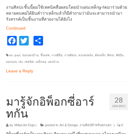
อื่นๆ
งานศิลปะชิ้นนี้ผมใช้เทคนิคสื่อผสมโดยนำแผ่นเหล็กg-hkมาร่วมด้วย
หลายคนพอได้ยินคำว่าเหล็กแล้วก็มีคำถามว่ามันจะสามารถนำมา
รังสรรค์เป็นชิ้นงานที่สวยงามได้ยังไง
Continued
Facebook
Twitter
Share
art
,
ipad
,
ของแต่งบ้าน
,
ขั้นเทพ
,
งานฝีมือ
,
งานศิลปะ
,
ตกแต่งผนัง
,
ตัดเหล็ก
,
ศิลปะ
,
ศิลปิน
,
ออกแบบ
,
เจ๋ง
,
เทคนิค
,
เหล็กฉลุ
,
แต่งบ้าน
Leave a Reply
มารู้จักอิพ็อกซี่อาร์
28
JAN 2021
ทกัน
by
XMan Art Dojo
|
posted in:
Art & Design
,
งานศิลป์สำหรับตกแต่ง
|
0