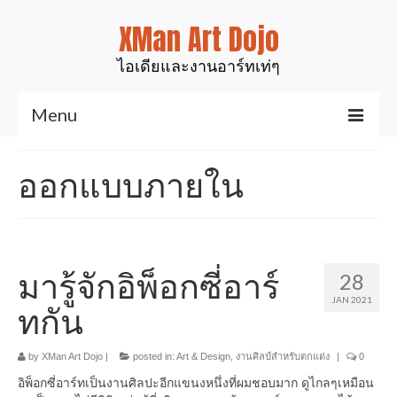
XMan Art Dojo
ไอเดียและงานอาร์ทเท่ๆ
Menu
Home
ออกแบบภายใน
Art & Design
งานมันส์ๆเท่ๆ
สินค้าของเรา
มารู้จักอิพ็อกซี่อาร์
28
JAN 2021
งานเรซิ่นเคลือบไม้
ทกัน
งานศิลป์สำหรับตกแต่ง
by
XMan Art Dojo
|
posted in:
Art & Design
,
งานศิลป์สำหรับตกแต่ง
|
0
รูปปั้นสัตว์ต่างๆ
อิพ็อกซี่อาร์ทเป็นงานศิลปะอีกแขนงหนึ่งที่ผมชอบมาก ดูไกลๆเหมือน