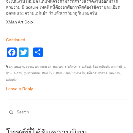
จะเป็นงานไม่มีมิติ แต่แท้ที่จริงสามารถสร้างสรรค์งานออกมาได้
อื่นๆ
สวยงาม มี texture เทคนิคนี้ต้องอาศัยการฝึกต้องใช้ความละเอียด
อดทนและความแม่นยำ ว่าแล้วเราก็มาดูกันเลยครับ
XMan Art Dojo
Continued
Facebook
Twitter
Share
art
,
artwork
,
epoxy art
,
resin art
,
thai art
,
งานศิลปะ
,
งานเพ้นท์
,
ชิ้นงานศิลปะ
,
ตกแต่งบ้าน
,
บ้านและสวน
,
รูปแขวนผนัง
,
ศิลปะไทย
,
ศิลปิน
,
ออกแบบภายใน
,
อิพ็อกซี่
,
เทคนิค
,
แต่งบ้าน
,
แต่งผนัง
Leave a Reply
Search
for:
โพสต์ที่ได้รับความนิยม