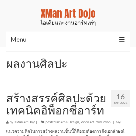
XMan Art Dojo
ไอเดียและงานอาร์ทเท่ๆ
Menu
Home
ผลงานศิลปะ
Art & Design
งานมันส์ๆเท่ๆ
สินค้าของเรา
สร้างสรรค์ศิลปะด้วย
16
JAN 2021
งานเรซิ่นเคลือบไม้
เทคนิคอิพ็อกซี่อาร์ท
งานศิลป์สำหรับตกแต่ง
by
XMan Art Dojo
|
posted in:
Art & Design
,
Video Art Production
|
0
รูปปั้นสัตว์ต่างๆ
แนวความคิดในการสร้างผลงานชิ้นนี้ก็คือผมต้องการดึงเอกลักษณ์