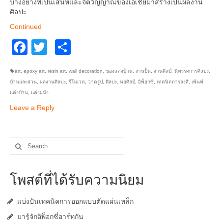
บางอย่างที่เป็นเสน่ห์และจิตวิญญาณของเอเชียมาสร้างเป็นผลงาน
อื่นๆ
ศิลปะ
Continued
Facebook
Twitter
Share
art
,
epoxy art
,
resin art
,
wall decoration
,
ของแต่งบ้าน
,
งานปั้น
,
งานศิลป์
,
นิทรรศการศิลปะ
,
บ้านและสวน
,
ผลงานศิลปะ
,
รีโนเวท
,
วาดรูป
,
ศิลปะ
,
หอศิลป์
,
อิพ็อกซี่
,
เทคนิคการลงสี
,
เพ้นท์
,
แต่งบ้าน
,
แต่งผนัง
Leave a Reply
Search
for:
โพสต์ที่ได้รับความนิยม
แบ่งปันเทคนิคการออกแบบตัดแผ่นเหล็ก
มารู้จักอิพ็อกซี่อาร์ทกัน