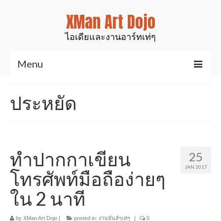
XMan Art Dojo
ไอเดียและงานอาร์ทเท่ๆ
Menu
Home
ประหยัด
Art & Design
งานมันส์ๆเท่ๆ
สินค้าของเรา
ทำปากกาเขียน
25
JAN 2017
งานเรซิ่นเคลือบไม้
โทรศัพท์มือถือง่ายๆ
ใน 2 นาที
งานศิลป์สำหรับตกแต่ง
รูปปั้นสัตว์ต่างๆ
by
XMan Art Dojo
|
posted in:
งานมันส์ๆเท่ๆ
|
0