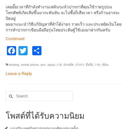
อื่นๆ
เคยมั๊ยเวลาที่กำลังทำงานเพลินๆแล้วปากกาที่คุณใช้วาดรูปบน
โทรศัพท์เกิดเสียขึ้นมากะทันหัน จะไปซื้อก็เสียเวลา หรือร้านอาจจะ
ปิดอยู่
ผมมาแนะนำวิธีแก้ปัญหาที่ทำได้ง่ายๆ รวดเร็ว และประหยัดเงินโดย
การทำปากกาเขียนมือถือรุ่นไทยประดิษฐ์ใช้เองมาฝากกันครับ
Continued
Facebook
Twitter
Share
drawing
,
mobile phone
,
pen
,
stylus
,
ง่าย
,
ประหยัด
,
ปากกา
,
มือถือ
,
วาด
,
เขียน
Leave a Reply
Search
for:
โพสต์ที่ได้รับความนิยม
แบ่งปันเทคนิคการออกแบบตัดแผ่นเหล็ก