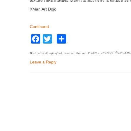
texture เทคนิคนี้ต้องอาศัยการฝึกต้องใช้ความละเอียด อ
XMan Art Dojo
Continued
Facebook
Twitter
Share
art
,
artwork
,
epoxy art
,
resin art
,
thai art
,
งานศิลปะ
,
งานเพ้นท์
,
ชิ้นงานศิลป
Leave a Reply