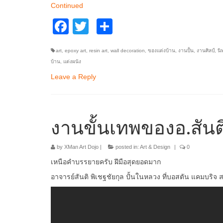
Continued
Facebook
Twitter
Share
art
,
epoxy art
,
resin art
,
wall decoration
,
ของแต่งบ้าน
,
งานปั้น
,
งานศิลป์
,
นิ
บ้าน
,
แต่งผนัง
Leave a Reply
งานขั้นเทพของอ.สันต
by
XMan Art Dojo
|
posted in:
Art & Design
|
0
เหนือคำบรรยายครับ ฝีมือสุดยอดมาก
อาจารย์สันติ พิเชฐชัยกุล ปั้นในหลวง ที่บอสตัน แคมบริจ