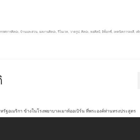
ทรรศการศิลปะ
,
บ้านและสวน
,
ผลงานศิลปะ
,
รีโนเวท
,
วาดรูป
,
ศิลปะ
,
หอศิลป์
,
อิพ็อกซี่
,
เทคนิคการลงสี
,
เพ้
ิ
 สหรัฐอเมริกา ข้างในโรงพยาบาลเมาท์ออเบิร์น ที่พระองค์ท่านทรงประสูตร