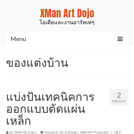
XMan Art Dojo
ไอเดียและงานอาร์ทเท่ๆ
Menu
Home
ของแต่งบ้าน
Art & Design
งานมันส์ๆเท่ๆ
สินค้าของเรา
แบ่งปันเทคนิคการ
2
FEB 2021
งานเรซิ่นเคลือบไม้
ออกแบบตัดแผ่น
เหล็ก
งานศิลป์สำหรับตกแต่ง
รูปปั้นสัตว์ต่างๆ
by
XMan Art Dojo
|
posted in:
Art & Design
,
Video Art Production
|
0