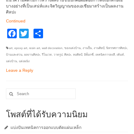
แนวความคิดในการสร้างผลงานชิ้นนี้ก็คือผมต้องการดึงเอกลักษณ์
บางอย่างที่เป็นเสน่ห์และจิตวิญญาณของเอเชียมาสร้างเป็นผลงาน
ศิลปะ
Continued
Facebook
Twitter
Share
art
,
epoxy art
,
resin art
,
wall decoration
,
ของแต่งบ้าน
,
งานปั้น
,
งานศิลป์
,
นิทรรศการศิลปะ
,
บ้านและสวน
,
ผลงานศิลปะ
,
รีโนเวท
,
วาดรูป
,
ศิลปะ
,
หอศิลป์
,
อิพ็อกซี่
,
เทคนิคการลงสี
,
เพ้นท์
,
แต่งบ้าน
,
แต่งผนัง
Leave a Reply
Search
for:
โพสต์ที่ได้รับความนิยม
แบ่งปันเทคนิคการออกแบบตัดแผ่นเหล็ก