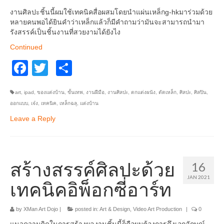
อื่นๆ
งานศิลปะชิ้นนี้ผมใช้เทคนิคสื่อผสมโดยนำแผ่นเหล็กg-hkมาร่วมด้วย
หลายคนพอได้ยินคำว่าเหล็กแล้วก็มีคำถามว่ามันจะสามารถนำมา
รังสรรค์เป็นชิ้นงานที่สวยงามได้ยังไง
Continued
Facebook
Twitter
Share
art
,
ipad
,
ของแต่งบ้าน
,
ขั้นเทพ
,
งานฝีมือ
,
งานศิลปะ
,
ตกแต่งผนัง
,
ตัดเหล็ก
,
ศิลปะ
,
ศิลปิน
,
ออกแบบ
,
เจ๋ง
,
เทคนิค
,
เหล็กฉลุ
,
แต่งบ้าน
Leave a Reply
สร้างสรรค์ศิลปะด้วย
16
JAN 2021
เทคนิคอิพ็อกซี่อาร์ท
by
XMan Art Dojo
|
posted in:
Art & Design
,
Video Art Production
|
0