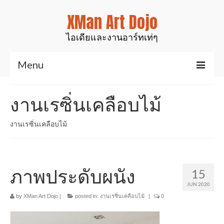
XMan Art Dojo
ไอเดียและงานอาร์ทเท่ๆ
Menu
Home
งานเรซิ่นเคลือบไม้
Art & Design
งานเรซิ่นเคลือบไม้
งานมันส์ๆเท่ๆ
สินค้าของเรา
ภาพประดับผนัง
15
งานเรซิ่นเคลือบไม้
JUN 2020
งานศิลป์สำหรับตกแต่ง
by
XMan Art Dojo
|
posted in:
งานเรซิ่นเคลือบไม้
|
0
รูปปั้นสัตว์ต่างๆ