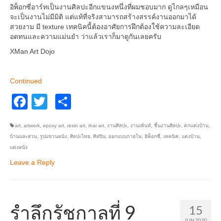
อิพ็อกซี่อาร์ทเป็นงานศิลปะอีกแขนงหนึ่งที่ผมชอบมาก ดูไกลๆเหมือน
อื่นๆ
จะเป็นงานไม่มีมิติ แต่แท้ที่จริงสามารถสร้างสรรค์งานออกมาได้
สวยงาม มี texture เทคนิคนี้ต้องอาศัยการฝึกต้องใช้ความละเอียด
อดทนและความแม่นยำ ว่าแล้วเราก็มาดูกันเลยครับ
XMan Art Dojo
Continued
Facebook
Twitter
Share
art
,
artwork
,
epoxy art
,
resin art
,
thai art
,
งานศิลปะ
,
งานเพ้นท์
,
ชิ้นงานศิลปะ
,
ตกแต่งบ้าน
,
บ้านและสวน
,
รูปแขวนผนัง
,
ศิลปะไทย
,
ศิลปิน
,
ออกแบบภายใน
,
อิพ็อกซี่
,
เทคนิค
,
แต่งบ้าน
,
แต่งผนัง
Leave a Reply
รำลึกรัชกาลที่ 9
15
JUN 2020