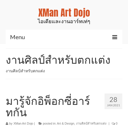
XMan Art Dojo
ไอเดียและงานอาร์ทเท่ๆ
Menu
Home
งานศิลป์สำหรับตกแต่ง
Art & Design
งานศิลป์สำหรับตกแต่ง
งานมันส์ๆเท่ๆ
สินค้าของเรา
มารู้จักอิพ็อกซี่อาร์
28
งานเรซิ่นเคลือบไม้
JAN 2021
ทกัน
งานศิลป์สำหรับตกแต่ง
รูปปั้นสัตว์ต่างๆ
by
XMan Art Dojo
|
posted in:
Art & Design
,
งานศิลป์สำหรับตกแต่ง
|
0